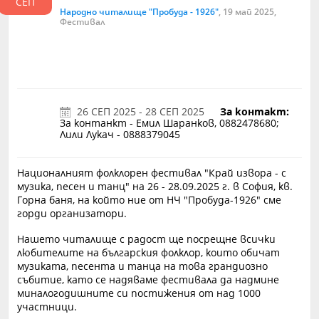
СЕП
Народно читалище "Пробуда - 1926"
, 19 май 2025,
Фестивал
26
СЕП
2025
-
28
СЕП
2025
За контакт:
За контанкт - Емил Шаранков, 0882478680;
Лили Лукач - 0888379045
Националният фолклорен фестивал "Край извора - с
музика, песен и танц" на 26 - 28.09.2025 г. в София, кв.
Горна баня, на който ние от НЧ "Пробуда-1926" сме
горди организатори.
Нашето читалище с радост ще посрещне всички
любителите на българския фолклор, които обичат
музиката, песента и танца на това грандиозно
събитие, като се надяваме фестивала да надмине
миналогодишните си постижения от над 1000
участници.