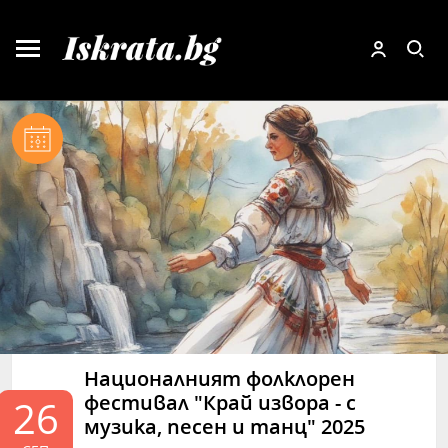
Националният фолклорен
фестивал "Край извора - с
26
музика, песен и танц" 2025