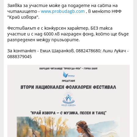
Заявка за участие може да подадете на сайта на
читалището -
www.probudagb.com
, в менюто НФФ
"Край извора".
Фестивалът е с конкурсен характер, БЕЗ такса
участие и с над 6000 лв награден фонд, който ще бъде
разпределен между призьорите.
За контанкт - Емил Шаранков, 0882478680; Лили Лукач -
0888379045