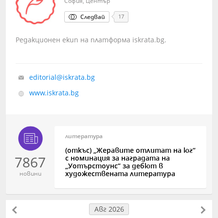
София, Център
Следвай
17
Редакционен екип на платформа iskrata.bg.
editorial@iskrata.bg
www.iskrata.bg
литература
(откъс) „Жеравите отлитат на юг“
7867
с номинация за наградата на
„Уотърстоунс“ за дебют в
художествената литература
новини
Авг 2026