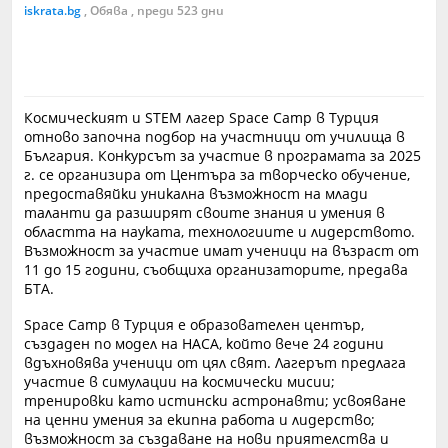
iskrata.bg
, Обява , преди 523 дни
Космическият и STEM лагер Space Camp в Турция
отново започна подбор на участници от училища в
България. Конкурсът за участие в програмата за 2025
г. се организира от Центъра за творческо обучение,
предоставяйки уникална възможност на млади
таланти да разширят своите знания и умения в
областта на науката, технологиите и лидерството.
Възможност за участие имат ученици на възраст от
11 до 15 години, съобщиха организаторите, предава
БТА.
Space Camp в Турция е образователен център,
създаден по модел на НАСА, който вече 24 години
вдъхновява ученици от цял свят. Лагерът предлага
участие в симулации на космически мисии;
тренировки като истински астронавти; усвояване
на ценни умения за екипна работа и лидерство;
възможност за създаване на нови приятелства и