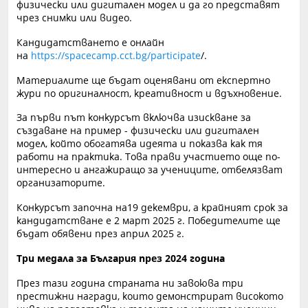
физически или дигитален модел и да го представят
чрез снимки или видео.
Кандидатстването е онлайн
на
https://spacecamp.cct.bg/participate
/.
Материалите ще бъдат оценявани от експертно
жури по оригиналност, креативност и вдъхновение.
За първи път конкурсът включва изискване за
създаване на пример - физически или дигитален
модел, който обогатява идеята и показва как тя
работи на практика. Това прави участието още по-
интересно и ангажиращо за учениците, отбелязват
организаторите.
Конкурсът започна на19 декември, а крайният срок за
кандидатстване е 2 март 2025 г. Победителите ще
бъдат обявени през април 2025 г.
Три медала за България през 2024 година
През тази година страната ни завоюва три
престижни награди, които демонстрират високото