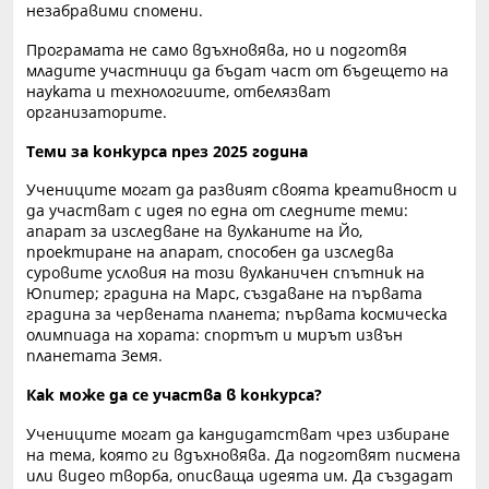
незабравими спомени.
Програмата не само вдъхновява, но и подготвя
младите участници да бъдат част от бъдещето на
науката и технологиите, отбелязват
организаторите.
Теми за конкурса през 2025 година
Учениците могат да развият своята креативност и
да участват с идея по една от следните теми:
апарат за изследване на вулканите на Йо,
проектиране на апарат, способен да изследва
суровите условия на този вулканичен спътник на
Юпитер; градина на Марс, създаване на първата
градина за червената планета; първата космическа
олимпиада на хората: спортът и мирът извън
планетата Земя.
Как може да се участва в конкурса?
Учениците могат да кандидатстват чрез избиране
на тема, която ги вдъхновява. Да подготвят писмена
или видео творба, описваща идеята им. Да създадат