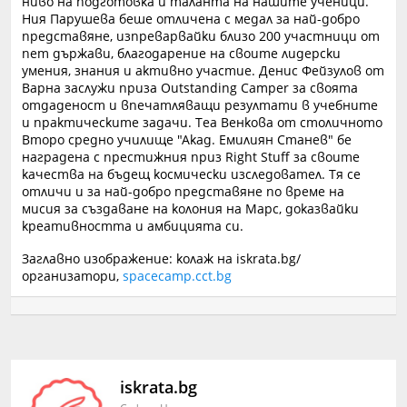
ниво на подготовка и таланта на нашите ученици.
Ния Парушева беше отличена с медал за най-добро
представяне, изпреварвайки близо 200 участници от
пет държави, благодарение на своите лидерски
умения, знания и активно участие. Денис Фейзулов от
Варна заслужи приза Outstanding Camper за своята
отдаденост и впечатляващи резултати в учебните
и практическите задачи. Теа Венкова от столичното
Второ средно училище "Акад. Емилиян Станев" бе
наградена с престижния приз Right Stuff за своите
качества на бъдещ космически изследовател. Тя се
отличи и за най-добро представяне по време на
мисия за създаване на колония на Марс, доказвайки
креативността и амбицията си.
Заглавно изображение: колаж на iskrata.bg/
организатори,
spacecamp.cct.bg
iskrata.bg