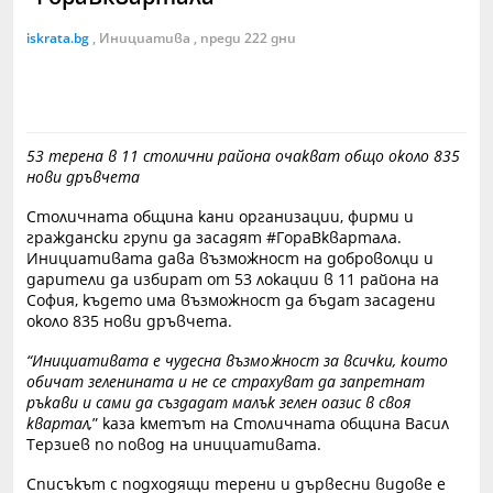
iskrata.bg
, Инициатива , преди 222 дни
53 терена в 11 столични района очакват общо около 835
нови дръвчета
Столичната община кани организации, фирми и
граждански групи да засадят #ГораВквартала.
Инициативата дава възможност на доброволци и
дарители да избират от 53 локации в 11 района на
София, където има възможност да бъдат засадени
около 835 нови дръвчета.
“Инициативата е чудесна възможност за всички, които
обичат зеленината и не се страхуват да запретнат
ръкави и сами да създадат малък зелен оазис в своя
квартал,
” каза кметът на Столичната община Васил
Терзиев по повод на инициативата.
Списъкът с подходящи терени и дървесни видове е