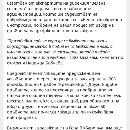
изготвен от експертите на дирекция “Зелена
система” и специалисти от районните
администрации, които ще съдействат на
доброволците и дарителите със съвети и конкретни
инструкции по време на целия процес от избор на
дръвчетата до фактическото засаждане.
“Призовавам повече хора да се включат още сега –
подходящите места в София не са безкрайно много, а
именно сега е сезонът за засаждане, затова такава
възможност не е за изпускане.”
Това каза зам.-кметът по
екология Надежда Бобчева.
Сред най-впечатляващите предложения на
лесовъдите е терен, подходящ за засаждане на 205
японски вишни в район "Кремиковци". Други видове
дръвчета, които са подходящи за подбраните от
Столична община терени, са липа, конски кестен, ела,
шестил, платан, клен, акация, дъб, разновидности на
явор и други – на големи терени за по около 50
дръвчета или по-малки локации за по няколко броя
нови фиданки.
Възможност за засаждане на Гора в квартала има още