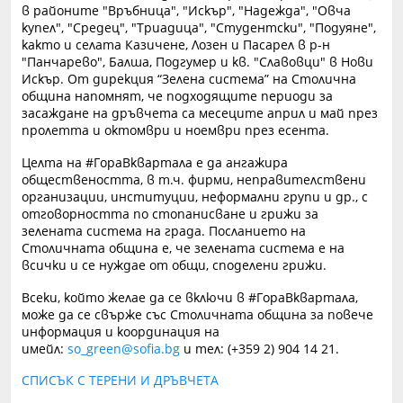
в районите "Връбница", "Искър", "Надежда", "Овча
купел", "Средец", "Триадица", "Студентски", "Подуяне",
както и селата Казичене, Лозен и Пасарел в р-н
"Панчарево", Балша, Подгумер и кв. "Славовци" в Нови
Искър. От дирекция “Зелена система” на Столична
община напомнят, че подходящите периоди за
засаждане на дръвчета са месеците април и май през
пролетта и октомври и ноември през есента.
Целта на #ГораВквартала е да ангажира
обществеността, в т.ч. фирми, неправителствени
организации, институции, неформални групи и др., с
отговорността по стопанисване и грижи за
зелената система на града. Посланието на
Столичната община е, че зелената система е на
всички и се нуждае от общи, споделени грижи.
Всеки, който желае да се включи в #ГораВквартала,
може да се свърже със Столичната община за повече
информация и координация на
имейл:
so_green@sofia.bg
и тел: (+359 2) 904 14 21.
СПИСЪК С ТЕРЕНИ И ДРЪВЧЕТА