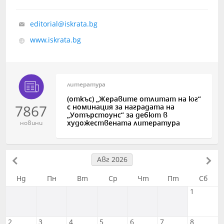
editorial@iskrata.bg
www.iskrata.bg
литература
(откъс) „Жеравите отлитат на юг“
7867
с номинация за наградата на
„Уотърстоунс“ за дебют в
художествената литература
новини
Авг 2026
Нд
Пн
Вт
Ср
Чт
Пт
Сб
1
2
3
4
5
6
7
8