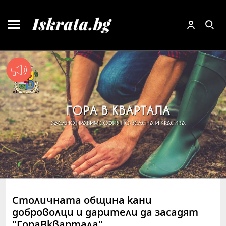
Столичната община кани
доброволци и дарители да засадят
"ГораВквартала"