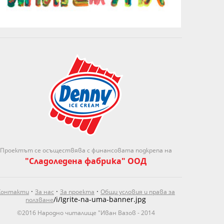
Проектът се осъществява с финансовата подкрепа на
"Сладоледена фабрика" ООД
·
·
·
Контакти
За нас
За проекта
Общи условия и права за
/i/Igrite-na-uma-banner.jpg
ползване
©2016 Народно читалище "Иван Вазов - 2014