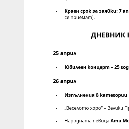
Краен срок за заявки:
7 ап
се приемат).
ДНЕВНИК 
25 април
Юбилеен концерт – 25 го
26 април
Изпълнения в категории 
„Веселото хоро“ – Велики Пр
Народната певица
Ати М