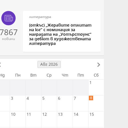
литература
(откъс) „Жеравите отлитат
7867
на юг“ с номинация за
наградата на „Уотърстоунс“
за дебют в художествената
новини
литература
Авг 2026
Нд
Пн
Вт
Ср
Чт
Пт
Сб
1
8
3
4
5
6
7
10
11
12
13
14
15