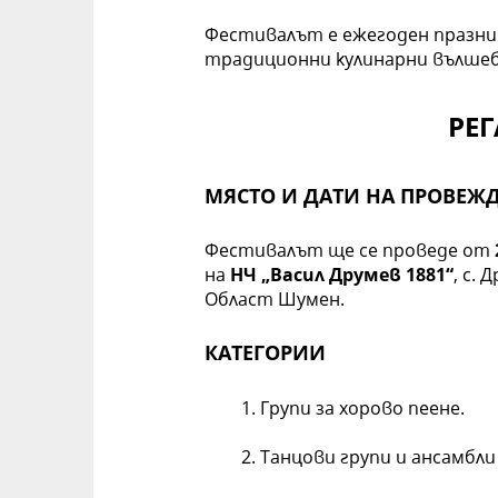
Фестивалът е ежегоден празник
традиционни кулинарни вълше
РЕ
МЯСТО И ДАТИ НА ПРОВЕЖ
Фестивалът ще се проведе от
на
НЧ „Васил Друмев 1881“
, с.
Област Шумен.
КАТЕГОРИИ
Групи за хорово пеене.
Танцови групи и ансамбли