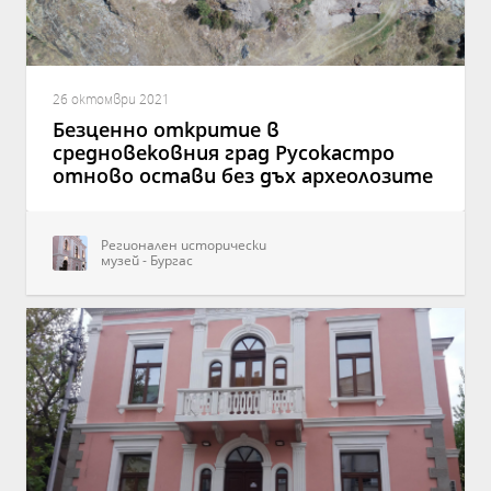
26 октомври 2021
Безценно откритие в
средновековния град Русокастро
отново остави без дъх археолозите
Регионален исторически
музей - Бургас