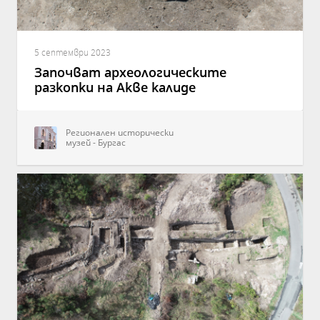
5 септември 2023
Започват археологическите
разкопки на Акве калиде
Регионален исторически
музей - Бургас