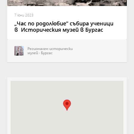
7 юни 2023
„Час по родолюбие“ събира ученици
в Историческия музей в Бургас
Регионален исторически
музей - Бургас