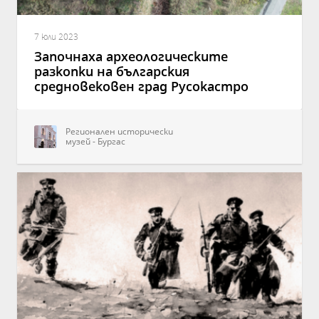
7 юли 2023
Започнаха археологическите
разкопки на българския
средновековен град Русокастро
Регионален исторически
музей - Бургас