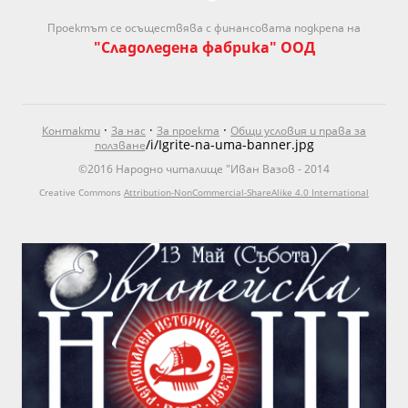
Проектът се осъществява с финансовата подкрепа на
"Сладоледена фабрика" ООД
·
·
·
Контакти
За нас
За проекта
Общи условия и права за
/i/Igrite-na-uma-banner.jpg
ползване
©2016 Народно читалище "Иван Вазов - 2014
Creative Commons
Attribution-NonCommercial-ShareAlike 4.0 International