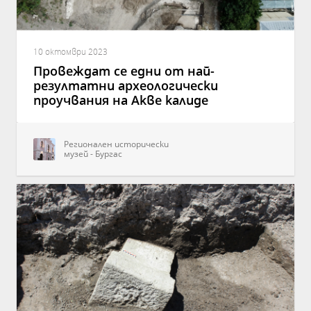
10 октомври 2023
Провеждат се едни от най-
резултатни археологически
проучвания на Акве калиде
Регионален исторически
музей - Бургас