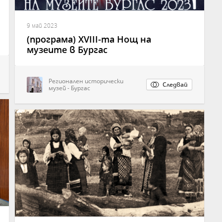
9 май 2023
(програма) XVIII-та Нощ на
музеите в Бургас
Регионален исторически
Следвай
музей - Бургас