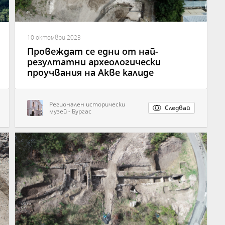
10 октомври 2023
Провеждат се едни от най-
резултатни археологически
проучвания на Акве калиде
Регионален исторически
Следвай
музей - Бургас