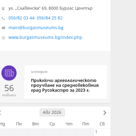
ул. „Славянска“ 69, 8000 Бургас Център
056/82 03 44; 056/84 25 82
main@burgasmuseums.bg
www.burgasmuseums.bg/index.php
история
Приключи археологическото
56
проучване на средновековния
град Русокастро за 2023 г.
новини
Авг 2026
Нд
Пн
Вт
Ср
Чт
Пт
Сб
1