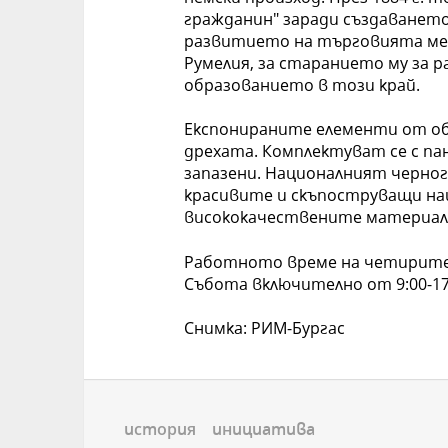
гражданин" заради създаванет
развитието на търговията ме
Румелия, за старанието му за 
образованието в този край.
Експонираните елементи от об
дрехата. Комплектуват се с пан
запазени. Националният черног
красивите и скъпоструващи нац
висококачествените материали
Работното време на четирите 
Събота включително от 9:00-17:
Снимка: РИМ-Бургас
история
инициатива