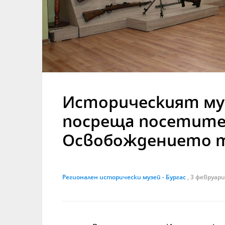
Историческият муз
посреща посетител
Освобождението т
Регионален исторически музей - Бургас
, 3 февруари