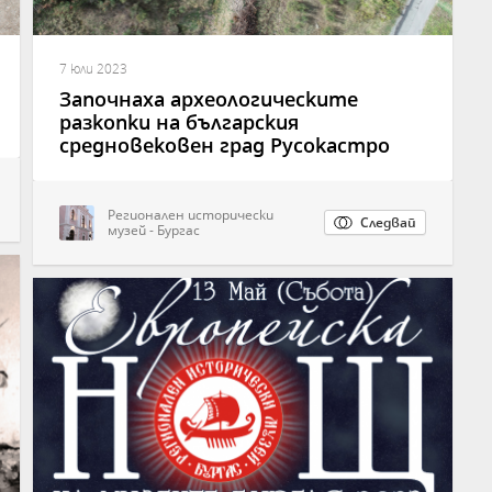
7 юли 2023
Започнаха археологическите
разкопки на българския
средновековен град Русокастро
Регионален исторически
Следвай
музей - Бургас