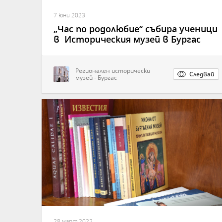
7 юни 2023
„Час по родолюбие“ събира ученици
в Историческия музей в Бургас
Регионален исторически
Следвай
музей - Бургас
28 март 2022