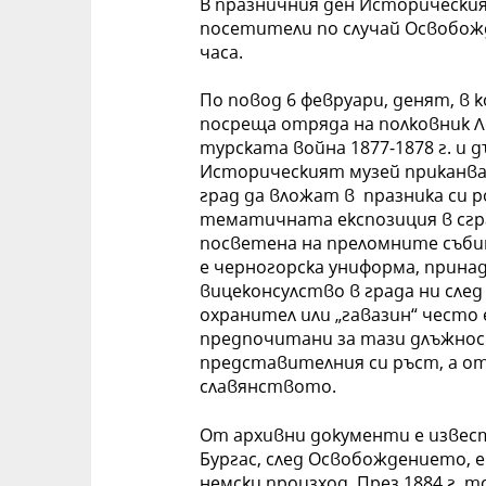
В празничния ден Историческия
посетители по случай Освобожд
часа.
По повод 6 февруари, денят, в 
посреща отряда на полковник Л
турската война 1877-1878 г. и 
Историческият музей приканва
град да вложат в празника си 
тематичната експозиция в сгр
посветена на преломните съби
е черногорска униформа, прина
вицеконсулство в града ни сл
охранител или „гавазин“ често 
предпочитани за тази длъжнос
представителния си ръст, а о
славянството.
От архивни документи е известн
Бургас, след Освобождението, 
немски произход. През 1884 г. 