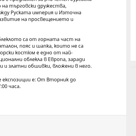
о на търговски дружества,
жду Руската империя и Източна
развитие на просвещението и
леклото са от горната част на
талон, пояс и шапка, които не са
орски костюм е едно от най-
ионални облекла в Европа, заради
 и златни обшивки, вложени в него.
експозиции е: От Вторник до
00 часа.