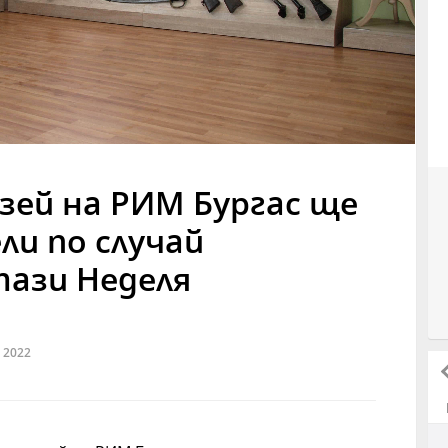
ей на РИМ Бургас ще
и по случай
ази Неделя
 2022