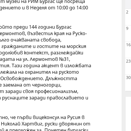
т музей на РИМ Бургас ще посреща
ението и в Неделя от 10:00 до 14:00
2
който преди 144 години Бургас
9
ермонтов, възвестил края на Руско-
дълго очакваната свобода,
16
 гражданите и гостите на морския
родолюбив контекст, разглеждайки
адата на ул. Лермонтов №31,
23
тия. Тази година акцент в изложбата
длежала на охранител на руското
30
ед Освобождението. Длъжността
е заемана от черногорци,
т заради своя професионализъм,
т руснаците заради православието и
о, че първи вицеконсул на Русия в
е Николай Хартвиг, руски дворянин от
той е предложен за „Почетен бургаски