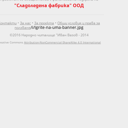
"Сладоледена фабрика" ООД
·
·
·
Контакти
За нас
За проекта
Общи условия и права за
/i/Igrite-na-uma-banner.jpg
ползване
©2016 Народно читалище "Иван Вазов - 2014
reative Commons
Attribution-NonCommercial-ShareAlike 4.0 International