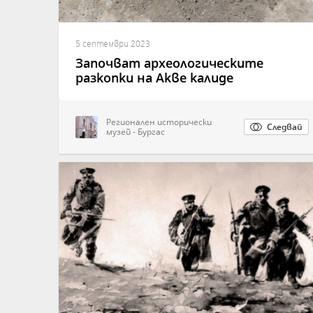
5 септември 2023
Започват археологическите
разкопки на Акве калиде
Регионален исторически
Следвай
музей - Бургас