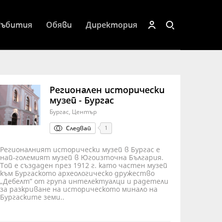
Събития
Обяви
Директория
Регионален исторически
музей - Бургас
Бургас, Център
Следвай
1
Регионалният исторически музей в Бургас е
най-големият музей в Югоизточна България.
Той е създаден през 1912 г. като частен музей
към Бургаското археологическо дружество
„Дебелт” от група интелектуалци и радетели
за разкриване на историческото минало на
Бургаските земи..