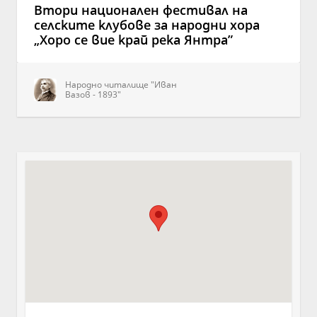
Втори национален фестивал на
селските клубове за народни хора
„Хоро се вие край река Янтра”
Народно читалище "Иван
Вазов - 1893"