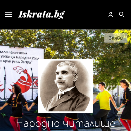
Заяви
Народно читалище