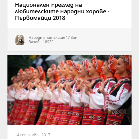
Национален преглед на
любителските народни хорове -
Първомайци 2018
Народно читалище "Иван
Вазов - 1893"
14 септември 2017