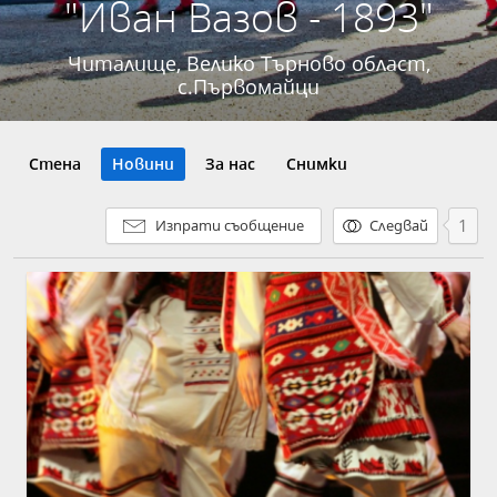
"Иван Вазов - 1893"
Читалище, Велико Търново област,
с.Първомайци
Стена
Новини
За нас
Снимки
1
Изпрати съобщение
Следвай