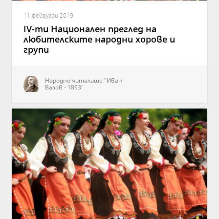
11 февруари 2019
ІV-ти Национален преглед на
любителските народни хорове и
групи
Народно читалище "Иван
Вазов - 1893"