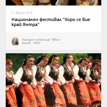
21 август 2019
Национален фестивал "Хоро се вие
край Янтра"
Народно читалище "Иван
Вазов - 1893"