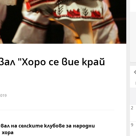
ал "Хоро се вие край
2019
2
9
ал на селските клубове за народни
хора