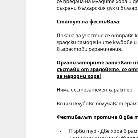
се предава на младите хора и де
съхрани българския дух и бълга
Статут на фестивала:
Покана за участие се отправя к
градски самодейните клубове и 
възрастови ограничения.
Организаторите запазват им
състави от градовете, се отп
за народни хора!
Няма състезателен характер.
Всички клубове получават грам
Фестивалът протича в два т
Първи тур - Две хора в ра
задължително от Северняш