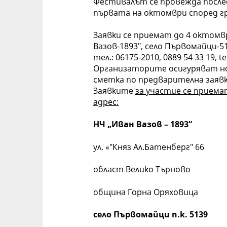
Фестивалът се провежда после
първата на октомври според г
Заявки се приемат до 4 октомв
Вазов-1893", село Първомайци-51
тел.: 06175-2010, 0889 54 33 19, 
Организаторите осигуряват но
сметка по предварителна заявк
Заявките
за участие се прием
адрес:
НЧ „Иван Вазов – 1893“
ул. «"Княз Ал.Батенберг" 66
област Велико Търново
община Горна Оряховица
село П
ъ
р
вомайци
п.к. 513
9