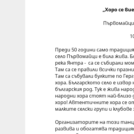
„Хоро
се вие
Първомайци
1
Преди 50 години само традиция
село Първомайци е била жива. 
река Янтра - са се събирали мо
Там са се правили всички празни
Там са събували булките по Гер
хора. Българското село е извор
българския род. Тук е жива нар
народни хора стоят най-близо
хоро! Автентичните хора се от
малките селски групи и клубове 
Организаторите на този танцо
развива и обогатява традицият