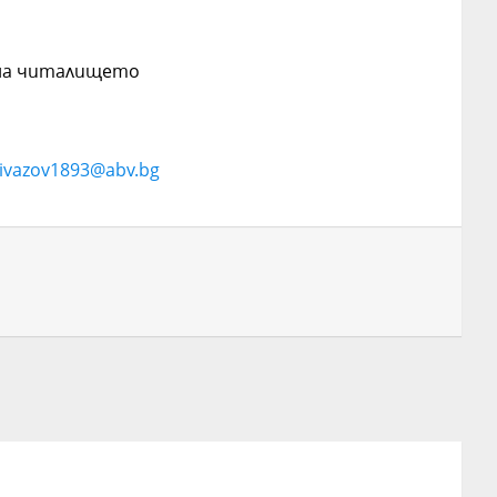
 на читалището
ivazov1893@abv.bg