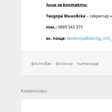
Лице за контакти:
Теодора Миновска
– секретар
тел.:
0889 543 319
ел. поща:
teodosiya@abv.bg
,
nch_
фестивал
фолклор
читалища
Коментари