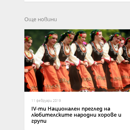
Още новини
11 февруари 2019
ІV-ти Национален преглед на
любителските народни хорове и
групи