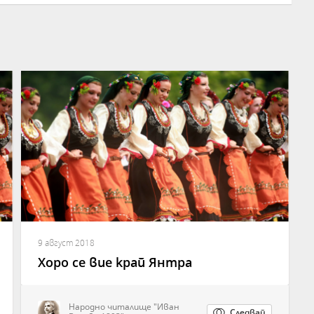
9 август 2018
Хоро се вие край Янтра
Народно читалище "Иван
Следвай