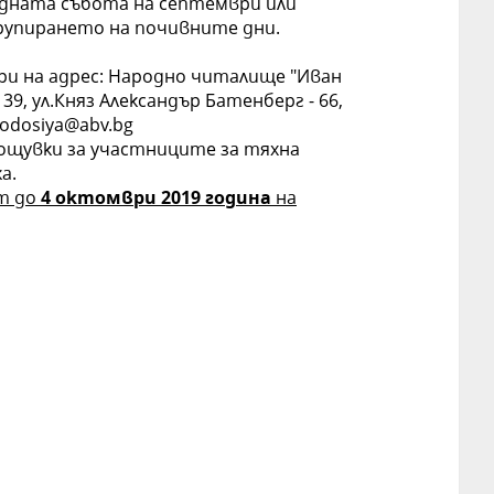
дната събота на септември или
рупирането на почивните дни.
ри на адрес: Народно читалище "Иван
39, ул.Княз Александър Батенберг - 66,
teodosiya@abv.bg
щувки за участниците за тяхна
а.
ат до
4 октомври
201
9
година
на