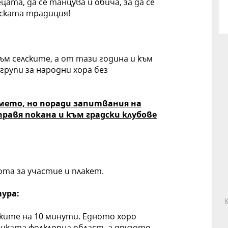
цата, да се танцува и обича, за да се
рската традиция!
ъм селските, а от тази година и към
групи за народни хора без
ето, но поради запитвания на
равя покана и към градски клубове
ота за участие и плакет.
ура:
мките на 10 минути. Едното хоро
ката фолклорна област, а другото