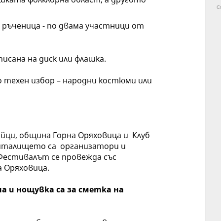
C
 ръченица - по двама участници от
писана на диск или флашка.
 техен избор – народни костюми или
айци, община Горна Оряховица и Клуб
 читалището са организатори и
Фестивалът се провежда със
 Оряховица.
а и нощувка са за сметка на