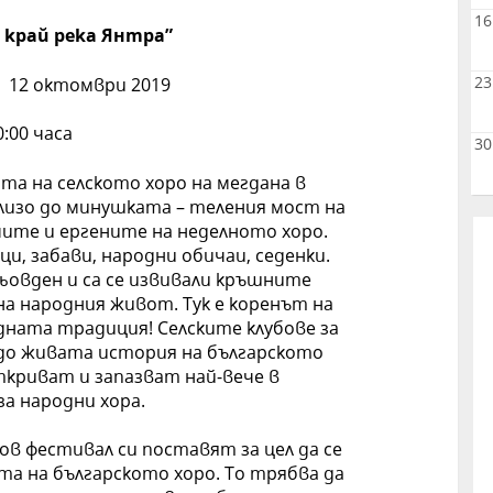
16
 край река Янтра”
 12 октомври 2019
23
0:00 часа
30
та на селското хоро на мегдана в
Близо до минушката – теления мост на
мите и ергените на неделното хоро.
ци, забави, народни обичаи, седенки.
гьовден и са се извивали кръшните
 на народния живот. Тук е коренът на
одната традиция! Селските клубове за
 до живата история на българското
криват и запазват най-вече в
за народни хора.
в фестивал си поставят за цел да се
а на българското хоро. То трябва да