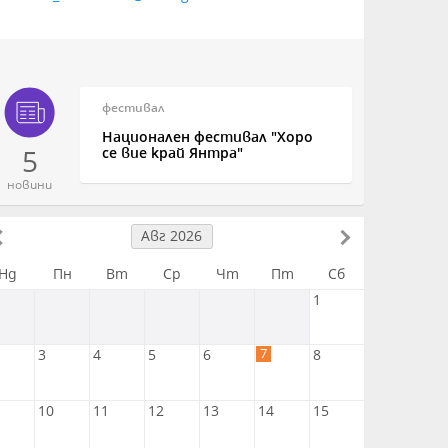
фестивал
Национален фестивал "Хоро
5
се вие край Янтра"
новини
Авг 2026
Нд
Пн
Вт
Ср
Чт
Пт
Сб
1
7
3
4
5
6
8
10
11
12
13
14
15