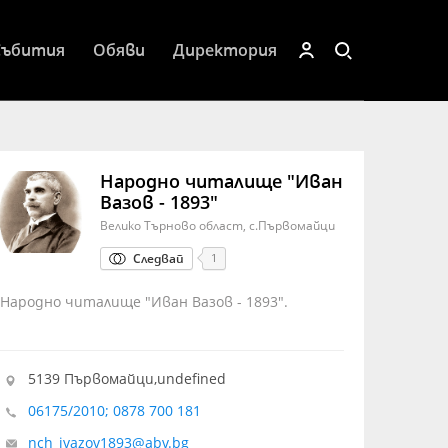
Събития
Обяви
Директория
Народно читалище "Иван
Вазов - 1893"
Велико Търново област, с.Първомайци
Следвай
1
Народно читалище "Иван Вазов - 1893".
5139 Първомайци,undefined
06175/2010; 0878 700 181
nch_ivazov1893@abv.bg