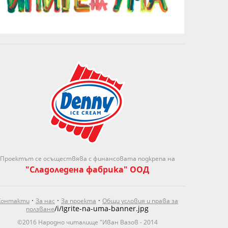
Проектът се осъществява с финансовата подкрепа на
"Сладоледена фабрика" ООД
·
·
·
Контакти
За нас
За проекта
Общи условия и права за
/i/Igrite-na-uma-banner.jpg
ползване
©2016 Народно читалище "Иван Вазов - 2014