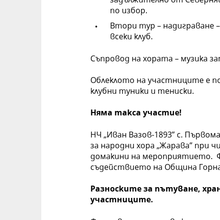
по избор.
Втори тур – надиграване –
всеки клуб.
Съпровод на хората – музика за
Облеклото на участниците е по
клубни туники и тениски.
Няма такса участие!
НЧ „Иван Вазов-1893” с. Първом
за народни хора „Жарава” при
домакини на мероприятието. 
съдействието на Община Горна
Разноските за пътуване, хран
участниците.