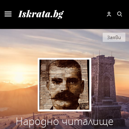
Заяви
Народно читалище