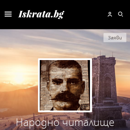
Заяви
Народно читалище