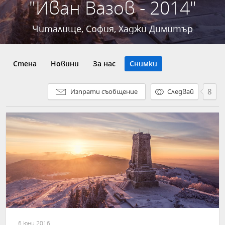
"Иван Вазов - 2014"
Читалище, София, Хаджи Димитър
Стена
Новини
За нас
Снимки
8
Изпрати съобщение
Следвай
6 юни 2016