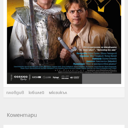
пловдив
юбилей
мюзикъл
Коментари