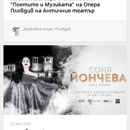
"Поетите и Музиката" на Опера
Пловдив на Античния театър
Държавна опера - Пловдив
22 юни 2020