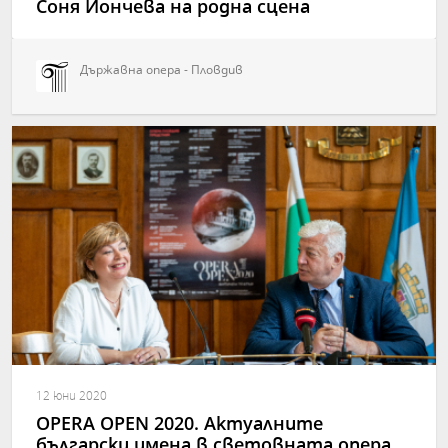
Соня Йончева на родна сцена
Държавна опера - Пловдив
12 юни 2020
OPERA OPEN 2020. Актуалните
български имена в световната опера