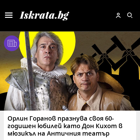
Орлин Горанов празнува своя 60-
годишен юбилей като Дон Кихот в
мюзикъл на Античния театър