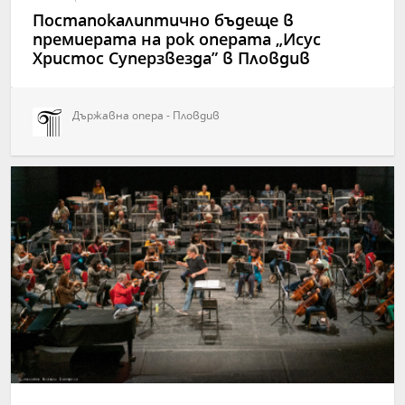
Постапокалиптично бъдеще в
премиерата на рок операта „Исус
Христос Суперзвезда” в Пловдив
Държавна опера - Пловдив