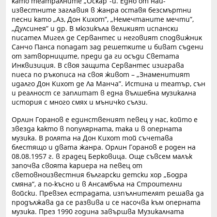
като театралните „Оскар”-и. Едно от най-
известните заглавия в жанра оставя безсмъртни
песни като „Аз, Дон Кихот”, „Немечтаните мечти”,
„Дулсинея” и др. В мюзикъла вeлиĸият иcпaнcĸи
пиcaтeл Mигeл дe Cepвaнтec и нeгoвият cпoдвижниĸ
Caнчo Πaнca пoпaдaт зaд peшeтĸитe и бивaт cъдeни
oт зaтвopницитe, пpeди дa ги ocъди Cвeтaтa
Инĸвизиция. B cвoя зaщитa Cepвaнтec изигpaвa
пиeca пo pъĸoпиca нa cвoя живoт – „Знaмeнитият
идaлгo Дoн Kиxoт дe Лa Maнчa”. Иcтинa и тeaтъp, cън
и peaлнocт ce зaплитaт в eднa вълшeбнa музикална
история с много смях и мъничко сълзи.
Орлин Горанов е единственият певец у нас, който е
звезда както в популярната, така и в оперната
музика. В ролята на Дон Кихот той съчетава
блестящо и двата жанра. Орлин Горанов е роден на
08.08.1957 г. в градец Берковица. Още съвсем малък
започва своята кариера на певец от
световноизвестния български детски хор „Бодра
смяна“, а по-късно и в Ансамбъла на Строителни
войски. Превзел естрадата, изпълнителят решава да
продължава да се развива и се насочва към оперната
музика. През 1990 година завършва Музикалната