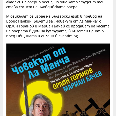
академия с оперно пеене, но още като студент той
става солист на Пловдивската опера.
Мюзикълът се играе на български език в превод на
Борис Панкин. Билети за „Човекът от Ла Манча” с
Орлин Горанов и Мариан Бачев се продават на касата
на операта в Дом на културата, в Билетен център
пред Общината и онлайн в eventim.bg