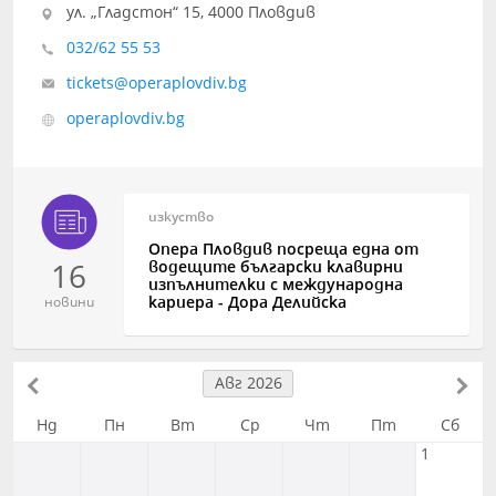
ул. „Гладстон“ 15, 4000 Пловдив
032/62 55 53
tickets@operaplovdiv.bg
operaplovdiv.bg
изкуство
Опера Пловдив посреща една от
16
водещите български клавирни
изпълнителки с международна
кариера - Дора Делийска
новини
Авг 2026
Нд
Пн
Вт
Ср
Чт
Пт
Сб
1