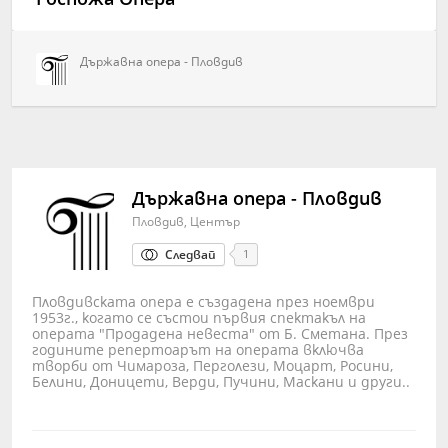
Държавна опера - Пловдив
Държавна опера - Пловдив
Пловдив, Център
Следвай
1
Пловдивската опера е създадена през ноември
1953г., когато се състои първия спектакъл на
операта "Продадена невеста" от Б. Сметана. През
годините репертоарът на операта включва
творби от Чимароза, Перголези, Моцарт, Росини,
Белини, Доницети, Верди, Пучини, Маскани и други..