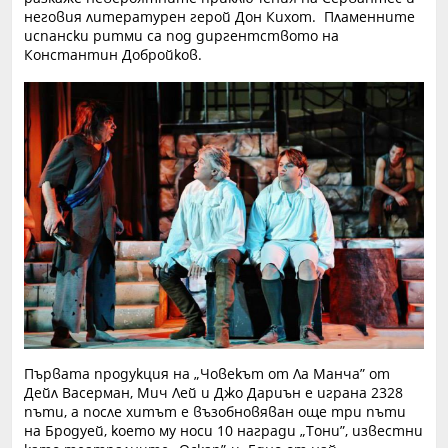
неговия литературен герой Дон Кихот. Пламенните
испански ритми са под диргентството на
Константин Добройков.
Първата продукция на „Човекът от Ла Манча” от
Дейл Васерман, Мич Лей и Джо Дариън е играна 2328
пъти, а после хитът е възобновяван още три пъти
на Бродуей, което му носи 10 награди „Тони”, известни