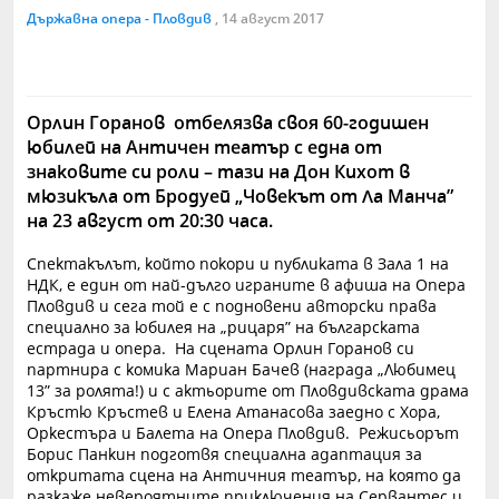
Държавна опера - Пловдив
, 14 август 2017
Орлин Горанов отбелязва своя 60-годишен
юбилей на Античен театър с една от
знаковите си роли – тази на Дон Кихот в
мюзикъла от Бродуей „Човекът от Ла Манча”
на 23 август от 20:30 часа.
Спектакълът, който покори и публиката в Зала 1 на
НДК, е един от най-дълго играните в афиша на Опера
Пловдив и сега той е с подновени авторски права
специално за юбилея на „рицаря” на българската
естрада и опера. На сцената Орлин Горанов си
партнира с комика Мариан Бачев (награда „Любимец
13” за ролята!) и с актьорите от Пловдивската драма
Кръстю Кръстев и Елена Атанасова заедно с Хора,
Оркестъра и Балета на Опера Пловдив. Режисьорът
Борис Панкин подготвя специална адаптация за
откритата сцена на Античния театър, на която да
разкаже невероятните приключения на Сервантес и