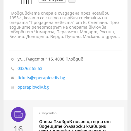
Пловдивската опера е създадена през ноември
1953г., когато се състои първия спектакъл на
операта "Продадена невеста" от Б. Сметана. През
годините репертоарът на операта включва
творби от Чимароза, Перголези, Моцарт, Росини,
Белини, Доницети, Верди, Пучини, Маскани и други..
ул. „Гладстон“ 15, 4000 Пловдив
032/62 55 53
tickets@operaplovdiv.bg
operaplovdiv.bg
изкуство
Опера Пловдив посреща една от
16
водещите български клавирни