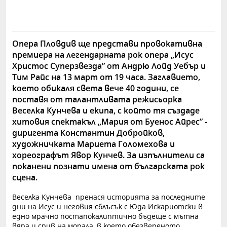
Опера Пловдив ще представи провокативна
премиера на легендарната рок опера „Исус
Христос Суперзвезда” от Андрю Лойд Уебър и
Тим Райс на 13 март от 19 часа. Заглавието,
което обикаля света вече 40 години, се
поставя от талантливата режисьорка
Веселка Кунчева и екипа, с който тя създаде
хитовия спектакъл „Мария от Буенос Айрес” -
диригента Константин Добройков,
художничката Мариета Голомехова и
хореографът Явор Кунчев. За изпълнители са
поканени познати имена от българската рок
сцена.
Веселка Кунчева пренася историята за последните
дни на Исус и неговия сблъсък с Юда Искариотски в
едно мрачно постапокалиптично бъдеще с мътна
вяра и срив на морала, в което обезвереното