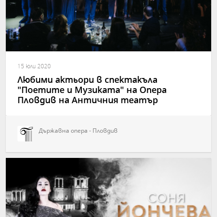
15 юли 2020
Любими актьори в спектакъла
"Поетите и Музиката" на Опера
Пловдив на Античния театър
Държавна опера - Пловдив