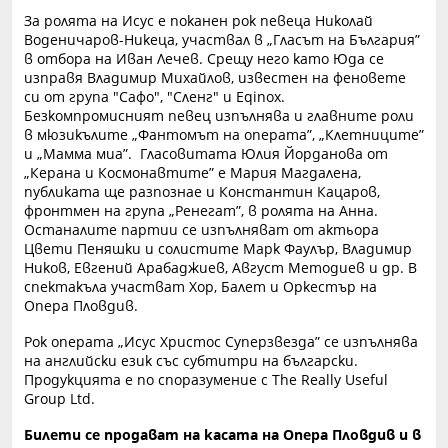
За ролята на Исус е поканен рок певеца Николай
Воденичаров-Никеца, участвал в „Гласът на България”
в отбора на Иван Лечев. Срещу него като Юда се
изправя Владимир Михайлов, известен на феновете
си от група "Сафо", "Сленг" и Eqinox.
Безкомпромисният певец изпълнява и главните роли
в мюзикълите „Фантомът на операта”, „Клетниците”
и „Мамма миа”. Гласовитата Юлия Йорданова от
„Керана и Космонавтите” е Мария Магдалена,
публиката ще разпознае и Константин Кацаров,
фронтмен на група „Ренегат”, в ролята на Анна.
Останалите партии се изпълняват от актьора
Цвети Пеняшки и солистите Марк Фаулър, Владимир
Ников, Евгений Арабаджиев, Август Методиев и др. В
спектакъла участват Хор, Балет и Оркестър на
Опера Пловдив.
Рок операта „Исус Христос Суперзвезда” се изпълнява
на английски език със субтитри на български.
Продукцията е по споразумение с The Really Useful
Group Ltd.
Билети се продават на касата на Опера Пловдив и в