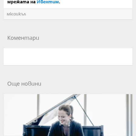
мрежата на
Ивентим
.
мюзикъл
Коментари
Още новини