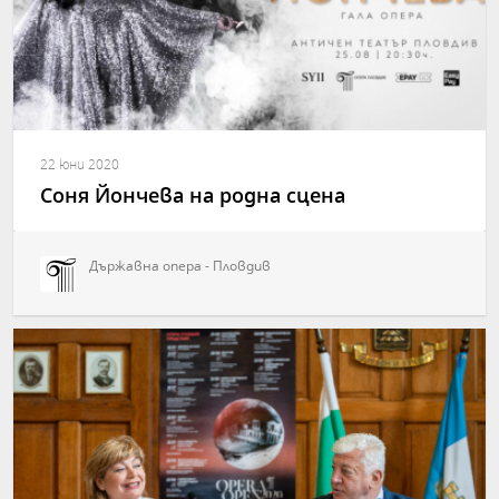
22 юни 2020
Соня Йончева на родна сцена
Държавна опера - Пловдив