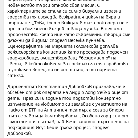
човечество търси отново своя Месия. С
характерните за стила си силно визуални изразни
средства тя изследва безкрайния цикъл на вяра и
отричане. „Това, което виждам в тази рок опера не е
просто болезнено въздействаща музика. В нея има
пророчество, което ние като съвременни творци сме
длъжни да видим,” споделя Веселка Кунчева.
Сценографията на Мариета Голомехова допълва
режисьорската концепция като пресъздава подземен
град-гробище, олицетворяващ "бездомието" на
света, в който живеем. За спектакъла тя изработва
и уникален венец, но не от тръни, а от парчета
стъкло.
Диригентът Константин Добройков признава, че е
обсебен от рок операта на Андрю Лойд Уебър още от
дете. През 2016 година той подготви концертно
изпълнение на любимото си заглавие с участието на
Наско от БТР на Античния театър, а сега за втори
път се завръща към творбата. „Особено горд съм от
солистичния състав, най-вече защото търсенето на
подходящия Исус беше дълъг процес”, споделя
Добройков.