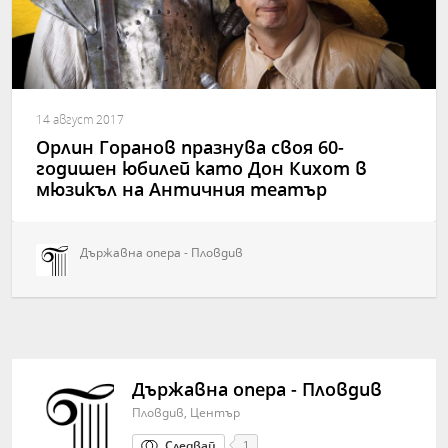
14 август 2017
Орлин Горанов празнува своя 60-
годишен юбилей като Дон Кихот в
мюзикъл на Античния театър
Държавна опера - Пловдив
Държавна опера - Пловдив
Пловдив, Център
Следвай
1