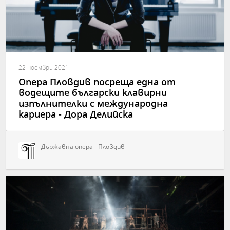
22 ноември 2021
Опера Пловдив посреща една от
водещите български клавирни
изпълнителки с международна
кариера - Дора Делийска
Държавна опера - Пловдив