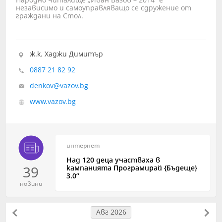
Народно читалище „Иван Вазов – 2014” е
независимо и самоуправляващо се сдружение от
граждани на Стол.
ж.к. Хаджи Димитър
0887 21 82 92
denkov@vazov.bg
www.vazov.bg
интернет
Над 120 деца участваха в
39
кампанията Програмирай {Бъдеще}
3.0“
новини
Авг 2026