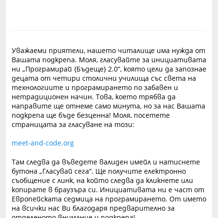
Уважаеми приятели, нашето читалище има нужда от
Вашата подкрепа. Моля, гласувайте за инициативата
ни „Програмирай {Бъдеще} 2.0“, която цели да запознае
децата от четири столични училища със света на
технологиите и програмирането по забавен и
нетрадиционен начин. Това, което трябва да
направите ще отнеме само минута, но за нас Вашата
подкрепа ще бъде безценна! Моля, посетете
страницата за гласуване на този:
meet-and-code.org
Там следва да въведете валиден имейл и натиснете
бутона „Гласувай сега“. Ще получите електронно
съобщение с линк, на който следва да кликнете или
копирате в браузъра си. Инициативата ни е част от
Европейската седмица на програмирането. От името
на всички нас Ви благодаря предварително за
отделеното внимание и подкрепа!