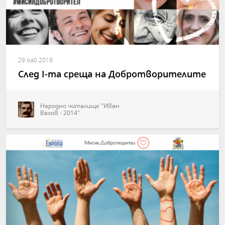
29 май 2019
След І-та среща на Добротворителите
Народно читалище "Иван
Вазов - 2014"