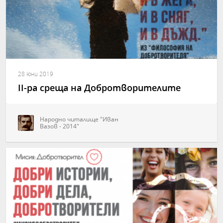
28 юни 2019
II-ра среща на Добротворителите
Народно читалище "Иван
Вазов - 2014"