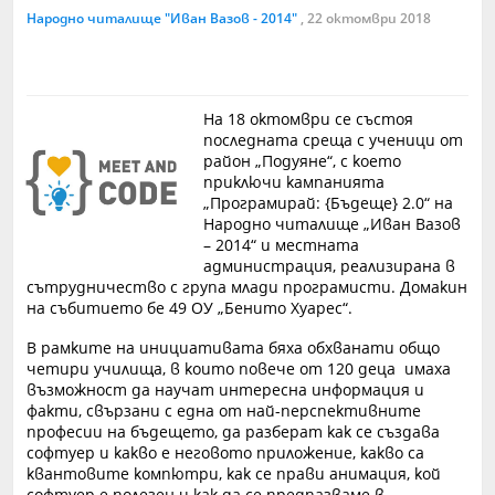
Народно читалище "Иван Вазов - 2014"
, 22 октомври 2018
На 18 октомври се състоя
последната среща с ученици от
район „Подуяне“, с което
приключи кампанията
„Програмирай: {Бъдеще} 2.0“ на
Народно читалище „Иван Вазов
– 2014“ и местната
администрация, реализирана в
сътрудничество с група млади програмисти. Домакин
на събитието бе 49 ОУ „Бенито Хуарес“.
В рамките на инициативата бяха обхванати общо
четири училища, в които повече от 120 деца имаха
възможност да научат интересна информация и
факти, свързани с една от най-перспективните
професии на бъдещето, да разберат как се създава
софтуер и какво е неговото приложение, какво са
квантовите компютри, как се прави анимация, кой
софтуер е полезен и как да се предпазваме в