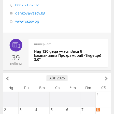
0887 21 82 92
denkov@vazov.bg
www.vazov.bg
интернет
Над 120 деца участваха в
39
кампанията Програмирай {Бъдеще}
3.0“
новини
Авг 2026
Нд
Пн
Вт
Ср
Чт
Пт
Сб
1
8
2
3
4
5
6
7