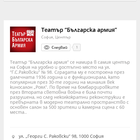
Театър “Българска армия”
София, Център
Следвай
1
Театър “Българска армия” се намира в самия център
на София на удобно и достъпно място на ул.
“Г.С.Раковски” № 98. Сградата му е построена през
далечната 1936 година и е функционирала, като
популярния през 30-те години на миналия век
киносалон „Роял”. По време на бомбардировките
през Втората световна война е била почти
разрушена, но след неколкократни реконструкии е
превърната в модерно театрално пространство с
основен салон за 500 зрители и камерна сцена с 60
места..
ул. „Георги С. Раковски“ 98, 1000 София