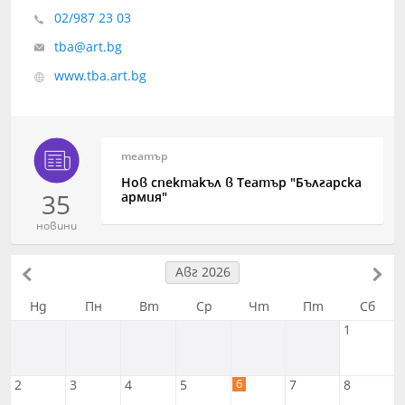
02/987 23 03
tba@art.bg
www.tba.art.bg
театър
Нов спектакъл в Театър "Българска
35
армия"
новини
Авг 2026
Нд
Пн
Вт
Ср
Чт
Пт
Сб
1
6
2
3
4
5
7
8