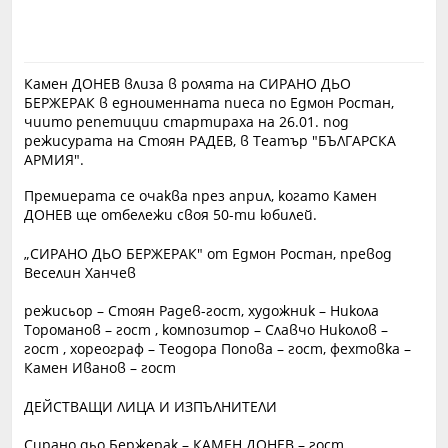
Камен ДОНЕВ влиза в ролята на СИРАНО ДЬО
БЕРЖЕРАК в едноименната пиеса по Едмон Ростан,
чиито репетиции стартираха на 26.01. под
режисурата на Стоян РАДЕВ, в Театър "БЪЛГАРСКА
АРМИЯ".
Премиерата се очаква през април, когато Камен
ДОНЕВ ще отбележи своя 50-ти юбилей.
„СИРАНО ДЬО БЕРЖЕРАК" от Едмон Ростан, превод
Веселин Ханчев
режисьор – Стоян Радев-гост, художник – Никола
Тороманов – гост , композитор – Славчо Николов –
гост , хореограф – Теодора Попова – гост, фехтовка –
Камен Иванов – гост
ДЕЙСТВАЩИ ЛИЦА И ИЗПЪЛНИТЕЛИ
Сирано дьо Бержерак – КАМЕН ДОНЕВ – гост