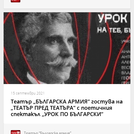
15 септември 2021
Театър „БЪЛГАРСКА АРМИЯ“ гостува на
„ТЕАТЪР ПРЕД ТЕАТЪРА“ с поетичния
спектакъл „УРОК ПО БЪЛГАРСКИ“
Театър “Българска армия”