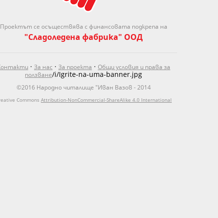
Проектът се осъществява с финансовата подкрепа на
"Сладоледена фабрика" ООД
·
·
·
Контакти
За нас
За проекта
Общи условия и права за
/i/Igrite-na-uma-banner.jpg
ползване
©2016 Народно читалище "Иван Вазов - 2014
reative Commons
Attribution-NonCommercial-ShareAlike 4.0 International