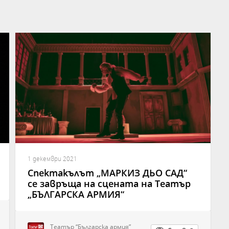
1 декември 2021
Спектакълът „МАРКИЗ ДЬО САД“
се завръща на сцената на Театър
„БЪЛГАРСКА АРМИЯ“
Театър “Българска армия”