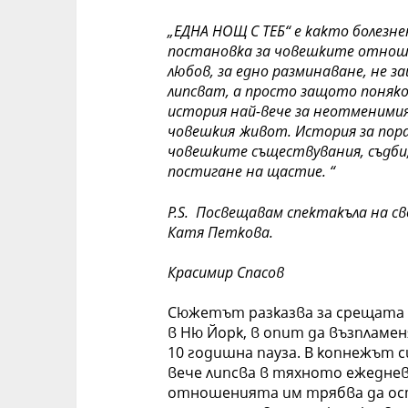
„ЕДНА НОЩ С ТЕБ“ е както
болезне
постановка за човешките отнош
любов, за едно разминаване, не
липсват, а просто защото поняког
история най-вече за неотменимия
човешкия живот. История за пор
човешките съществувания, съдби,
постигане на щастие.
“
P.S.
Посвещавам спектакъла на
св
Катя Петкова.
Красимир Спасов
Сюжетът разказва за срещата н
в Ню Йорк, в опит да възпламе
10 годишна пауза. В копнежът 
вече липсва в тяхното ежеднев
отношенията им трябва да ост