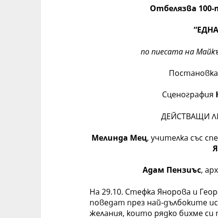
Отбелязва
100-
“
ЕДНА
по пиесата на Майкъ
Постановк
Сценография
ДЕЙСТВАЩИ Л
Мелинда Мец
, учителка със с
Я
Адам Пензиъс
, а
На 29.10. Стефка Янорова и Гео
поведат през най-дълбоките ис
желания, които рядко бихме си 