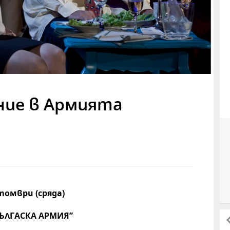
ние в Армията
томври (сряда)
БЪЛГАСКА АРМИЯ”