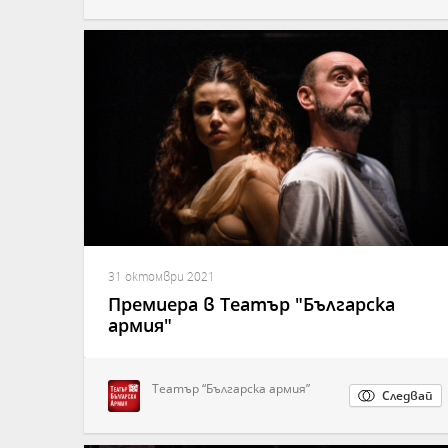
31 октомври 2021
Премиера в Театър "Българска
армия"
Театър “Българска армия”
Следвай