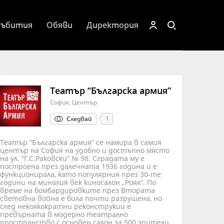
Събития
Обяви
Директория
Театър “Българска армия”
София, Център
Следвай
1
Театър “Българска армия” се намира в самия
център на София на удобно и достъпно място
на ул. “Г.С.Раковски” № 98. Сградата му е
построена през далечната 1936 година и е
функционирала, като популярния през 30-те
години на миналия век киносалон „Роял”. По
време на бомбардировките през Втората
световна война е била почти разрушена, но
след неколкократни реконструкии е
превърната в модерно театрално
пространство с основен салон за 500 зрители