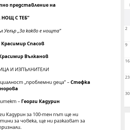
тно представление на
 НОЩ С ТЕБ
”
2
л Уелър „За какво е нощта”
а
Красимир Спасов
9
Красимир Вълканов
16
ИЦА И ИЗПЪЛНИТЕЛИ
23
пециалност „проблемни деца” –
Стефка
норова
30
рхитект –
Георги Кадурин
рги Кадурин за 100-тен път ще ни
тини за човека, ще ни разказват за
признали.