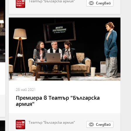
Театър “Българска армия”
Следвай
28 май 2021
Премиера в Театър "Българска
армия"
Театър “Българска армия”
Следвай