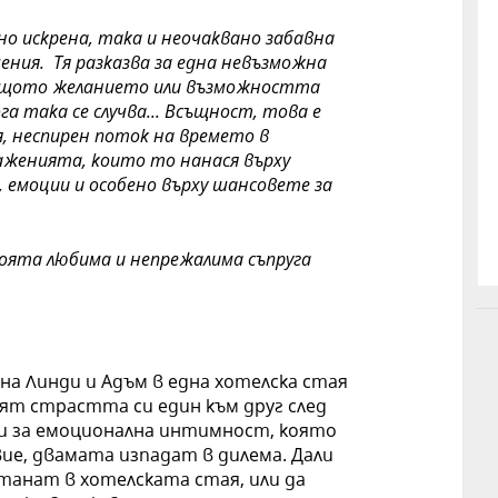
но искрена
, така
и неочаквано забавна
ения.
Тя р
азказ
ва
за една невъзможна
 защото желанието или възможността
а така се случва
..
.
Всъщност, това е
, неспирен поток на времето в
аженията, които то нанася върху
 емоции и особено върху
шансовете
за
оята любима и
непрежалима
съпруга
а Линди и Адъм в една хотелска стая
нят страстта си един към друг след
си за емоционална интимност, която
ие, двамата изпадат в дилема. Дали
анат в хотелската стая, или да