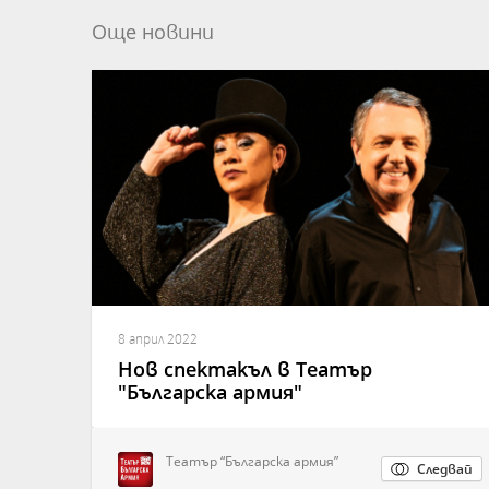
Още новини
8 април 2022
Нов спектакъл в Театър
"Българска армия"
Театър “Българска армия”
Следвай