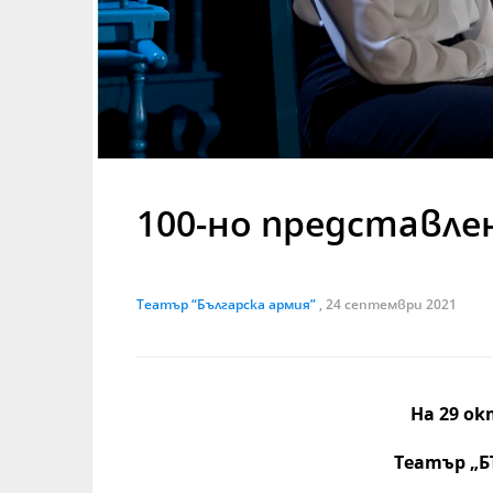
100-но представле
Театър “Българска армия”
, 24 септември 2021
На 29 ок
Театър „