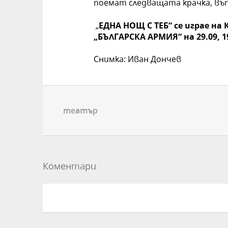
поемат следващата крачка, въп
„
ЕДНА НОЩ С ТЕБ“ се играе на
„БЪЛГАРСКА АРМИЯ“ на 29.09, 19.
Снимка: Иван Дончев
театър
Коментари