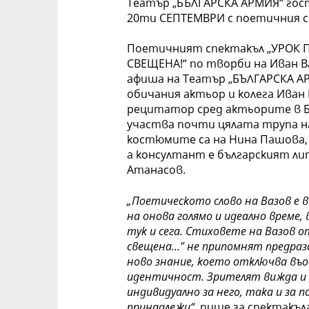
Театър „БЪЛГАРСКА АРМИЯ“ гост
20ти СЕПТЕМВРИ с поетичния с
Поетичният спектакъл „УРОК П
СВЕЩЕНА!“ по творби на Иван В
афиша на Театър „БЪЛГАРСКА А
обичания актьор и колега Иван 
рецитатор сред актьорите в Б
участва почти цялата трупа н
костюмите са на Нина Пашова, 
а консултант е българският л
Атанасов.
„Поетическото слово на Вазов е 
на онова голямо и идеално време, 
тук и сега. Стиховете на Вазов о
свещена..." не припомнят предра
ново знание, което отключва въ
идентичност. Зрителят вижда и 
индивидуално за него, така и за 
принадлежи“
, пише за спектакъл