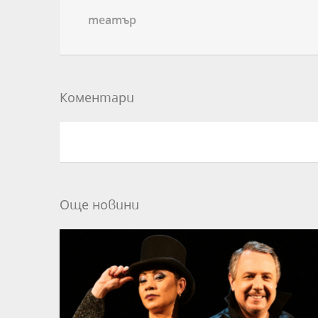
театър
Коментари
Още новини