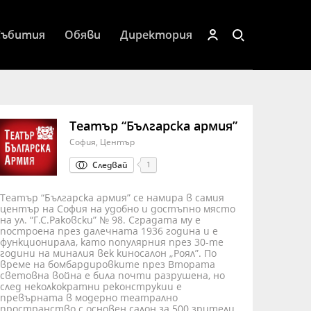
Събития
Обяви
Директория
Театър “Българска армия”
София, Център
Следвай
1
Театър “Българска армия” се намира в самия
център на София на удобно и достъпно място
на ул. “Г.С.Раковски” № 98. Сградата му е
построена през далечната 1936 година и е
функционирала, като популярния през 30-те
години на миналия век киносалон „Роял”. По
време на бомбардировките през Втората
световна война е била почти разрушена, но
след неколкократни реконструкии е
превърната в модерно театрално
пространство с основен салон за 500 зрители