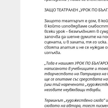
ЗАЩО ТЕАТРАЛЕН „УРОК ПО БЪЛГ
Защото театърът е дом, в ко
в който изповядваме слабостт
всеки урок – безмълвният в сум
започва да шепне думите на по
сцената, и в залата, тя го иска
своята апатия и не се нуждае о
изпълва.
„Това е нашият УРОК ПО БЪЛГАРСК
написаното в учебниците и томо
творчеството на Патриарха на б
ще се опитаме със средствата на
(или тъй нареченото „художестве
неговите неувяхващи творби.
Терминът „художествено слово” и
словото на автора, тоест писмен