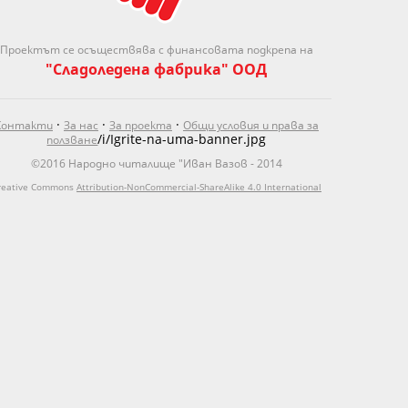
Проектът се осъществява с финансовата подкрепа на
"Сладоледена фабрика" ООД
·
·
·
Контакти
За нас
За проекта
Общи условия и права за
/i/Igrite-na-uma-banner.jpg
ползване
©2016 Народно читалище "Иван Вазов - 2014
reative Commons
Attribution-NonCommercial-ShareAlike 4.0 International