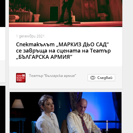
1 декември 2021
Спектакълът „МАРКИЗ ДЬО САД“
се завръща на сцената на Театър
„БЪЛГАРСКА АРМИЯ“
Театър “Българска армия”
Следвай