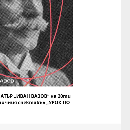
АТЪР „ИВАН ВАЗОВ“ на 20ти
етичния спектакъл „УРОК ПО