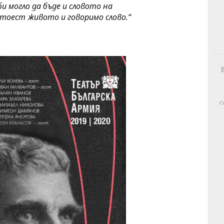
би могло да бъде и словото на
 тоест живото и говоримо слово.“
C