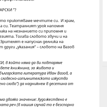
АРСКИ ”?
йто приютяваме мечтите си. И храм,
а си. Театралният урок напомня
рака на незнанието си припомня и
езията. Тогава словото звучи и на
. Зрителят е напуснал делника на
т други „указания“ – словото на Вазов
И, в който няма да ви повтаряме
вете книжнина, за живота и
ългарската литература Иван Вазов, а
 словесно-изпълнителското изкуство
но слово”) да надникнем в десетина от
ма двояко значение: Художествено е
ата реч (в нашия случай то е безспорно