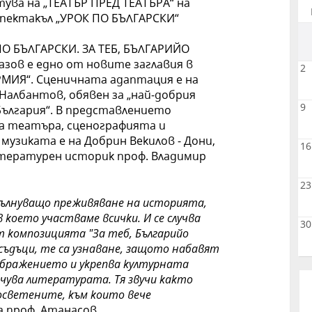
ува на „ТЕАТЪР ПРЕД ТЕАТЪРА“ на
пектакъл „УРОК ПО БЪЛГАРСКИ“
О БЪЛГАРСКИ. ЗА ТЕБ, БЪЛГАРИЙО
азов е едно от новите заглавия в
2
РМИЯ“. Сценичната адаптация е на
Налбантов, обявен за „най-добрия
9
ългария“. В представлението
а театъра, сценографията и
музиката е на Добрин Векилов - Дони,
16
итературен историк проф. Владимир
23
вълнуващо преживяване на историята,
в което участваме всички. И се случва
30
т композицията "За теб, Българийо
зсъдъци, те са узнаване, защото набавят
ображението и укрепва културната
чува литературата. Тя звучи както
посветените, към които вече
а проф. Атанасов.