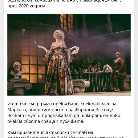
оценени от комисията на САБ с номинация „ИКАР“,
през 2020 година.
И ето че след дълго прекъсване, спектакълът за
Маркиза, чиято личност и разбирания все още
всяват смут и продължават да шокират, отново
очаква своята среща с публиката.
Към брилянтния актьорски състав на