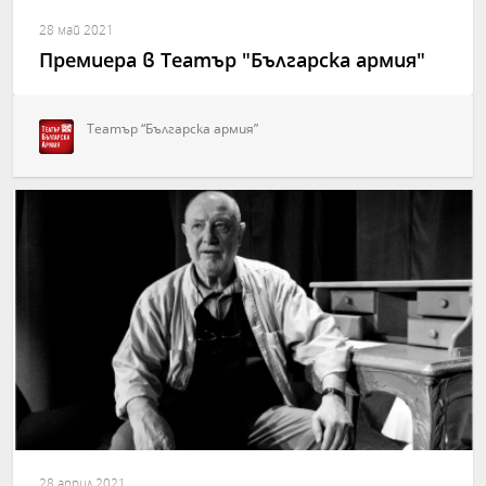
28 май 2021
Премиера в Театър "Българска армия"
Театър “Българска армия”
28 април 2021