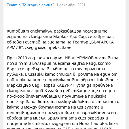
Театър “Българска армия”
, 1 декември 2021
Хитовият спектакъл, разказващ за последните
години на скандалния Маркиз Дьо Сад, се завръща с
обновен състав на сцената на Театър „БЪЛГАРСКА
АРМИЯ“, след дълго прекъсване.
През 2019 год. режисьорът Иван УРУМОВ постави за
пръв път в България пиесата на Дъг Райд, която
бързо се превърна в събитие за театралната
публика. Влизайки като стихия в ролята на един от
най-шокиращите и провокативни образи, какъвто е
Маркиз Дьо Сад, Георги КАДУРИН успя да превърне
скандалния герой в главно действащо лице на една
по-скоро впечатляваща и поучителна приказка,
проследяваща битката между любовта и страстта,
както и между бруталността на цензурата и
непредвидимите последствия от изразяването на
свободната мисъл. Брилянтната сценография и
пищните костюми, създадени от Нина Пашова, бяха