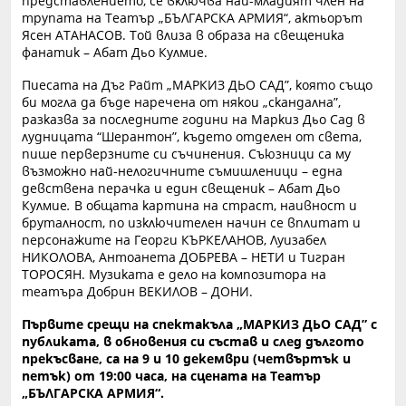
представлението, се включва най-младият член на
трупата на Театър „БЪЛГАРСКА АРМИЯ“, актьорът
Ясен АТАНАСОВ. Той влиза в образа на свещеника
фанатик – Абат Дьо Кулмие.
Пиесата на Дъг Райт „МАРКИЗ ДЬО САД”, която също
би могла да бъде наречена от някои „скандална”,
разказва за последните години на Маркиз Дьо Сад в
лудницата “Шерантон”, където отделен от света,
пише перверзните си съчинения. Съюзници са му
възможно най-нелогичните съмишленици – една
девствена перачка и един свещеник – Абат Дьо
Кулмие
.
В общата картина на страст, наивност и
бруталност, по изключителен начин се вплитат и
персонажите на Георги КЪРКЕЛАНОВ, Луизабел
НИКОЛОВА, Антоанета ДОБРЕВА – НЕТИ и Тигран
ТОРОСЯН. Музиката е дело на композитора на
театъра Добрин ВЕКИЛОВ – ДОНИ.
Първите срещи на спектакъла
„МАРКИЗ ДЬО САД” с
публиката, в обновения си състав и след дългото
прекъсване, са на 9 и 10 декември (четвъртък и
петък) от 19:00 часа, на сцената на Театър
„БЪЛГАРСКА АРМИЯ“.