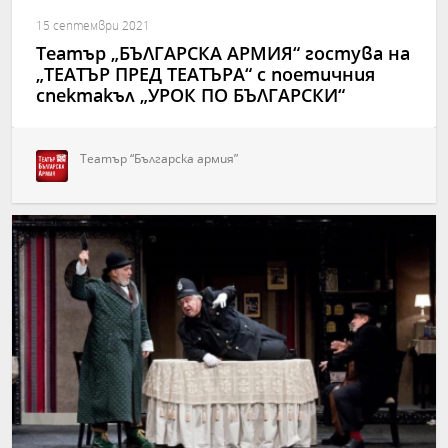
15 септември 2021
Театър „БЪЛГАРСКА АРМИЯ“ гостува на
„ТЕАТЪР ПРЕД ТЕАТЪРА“ с поетичния
спектакъл „УРОК ПО БЪЛГАРСКИ“
Театър “Българска армия”