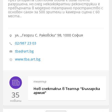
през Втората световна война е била почти
разрушена, но след неколкократни реконструкии е
превърната в модерно театрално пространство с
основен салон за 500 зрители и камерна сцена с 60
места..
ул. „Георги С. Раковски“ 98, 1000 София
02/987 23 03
tba@art.bg
www.tba.art.bg
театър
Нов спектакъл в Театър "Българска
35
армия"
новини