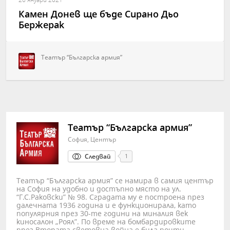
Камен Донев ще бъде Сирано Дьо
Бержерак
Театър “Българска армия”
Театър “Българска армия”
София, Център
Следвай
1
Театър “Българска армия” се намира в самия център
на София на удобно и достъпно място на ул.
“Г.С.Раковски” № 98. Сградата му е построена през
далечната 1936 година и е функционирала, като
популярния през 30-те години на миналия век
киносалон „Роял”. По време на бомбардировките