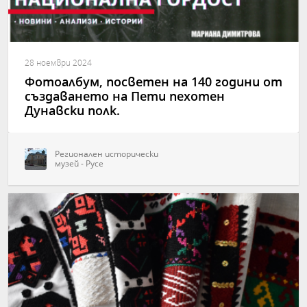
28 ноември 2024
Фотоалбум, посветен на 140 години от
създаването на Пети пехотен
Дунавски полк.
Регионален исторически
музей - Русе