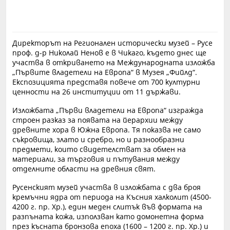
Директорът на Регионален исторически музей – Русе
проф. д-р Николай Ненов е в Чикаго, където днес ще
участва в откриването на Международната изложба
„Първите владетели на Европа“ в Музея „Фийлд“.
Експозицията представя повече от 700 културни
ценности на 26 институции от 11 държави.
Изложбата „Първи владетели на Европа“ изгражда
строен разказ за появата на йерархии между
древните хора в Южна Европа. Тя показва не само
съкровища, злато и сребро, но и разнообразни
предмети, които свидетелстват за обмен на
материали, за търговия и пътувания между
отделните области на древния свят.
Русенският музей участва в изложбата с два броя
кремъчни ядра от периода на Късния халколит (4500-
4200 г. пр. Хр.), един меден слитък във формата на
разпъната кожа, използван като домонетна форма
през късната бронзова епоха (1600 – 1200 г. пр. Хр.) и