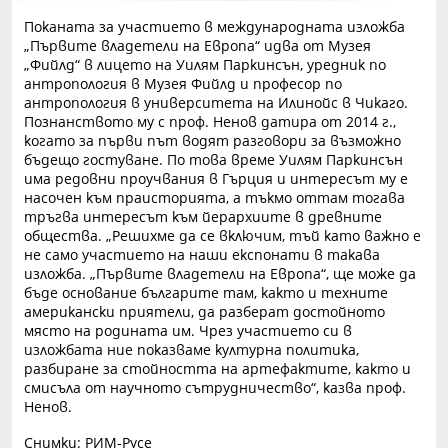
Поканата за участието в международната изложба
„Първите владетели на Европа“ идва от Музея
„Фийлд“ в лицето на Уилям Паркинсън, уредник по
антропология в Музея Фийлд и професор по
антропология в университета на Илинойс в Чикаго.
Познанството му с проф. Ненов датира от 2014 г.,
когато за първи път водят разговори за възможно
бъдещо гостуване. По това време Уилям Паркинсън
има редовни проучвания в Гърция и интересът му е
насочен към праисторията, а тъкмо оттам тогава
тръгва интересът към йерархиите в древните
общества. „Решихме да се включим, тъй като важно е
не само участието на наши експонати в такава
изложба. „Първите владетели на Европа“, ще може да
бъде основание българите там, както и техните
американски приятели, да разберат достойното
място на родината им. Чрез участието си в
изложбата ние показваме културна политика,
разбиране за стойността на артефактите, както и
смисъла от научното сътрудничество“, казва проф.
Ненов.
Снимки: РИМ-Русе