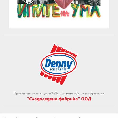
Проектът се осъществява с финансовата подкрепа на
"Сладоледена фабрика" ООД
·
·
·
Контакти
За нас
За проекта
Общи условия и права за