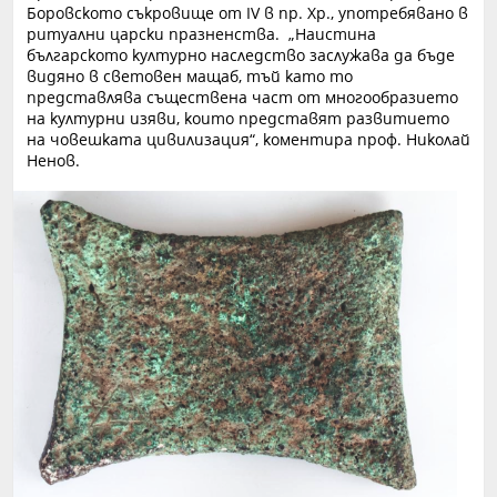
Боровското съкровище от IV в пр. Хр., употребявано в
ритуални царски празненства. „Наистина
българското културно наследство заслужава да бъде
видяно в световен мащаб, тъй като то
представлява съществена част от многообразието
на културни изяви, които представят развитието
на човешката цивилизация“, коментира проф. Николай
Ненов.