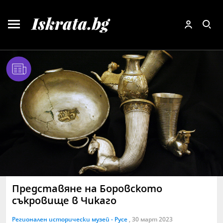
Представяне на Боровското
съкровище в Чикаго
Регионален исторически музей - Русе
, 30 март 2023